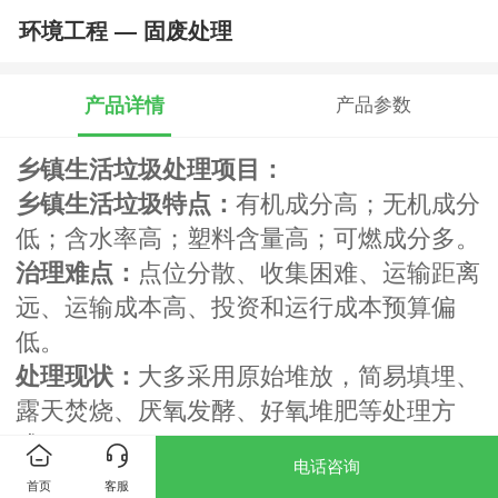
环境工程 — 固废处理
产品详情
产品参数
乡镇生活垃圾处理项目：
乡镇生活垃圾特点：
有机成分高；无机成分
低；含水率高；塑料含量高；可燃成分多。
治理难点：
点位分散、收集困难、运输距离
远、运输成本高、投资和运行成本预算偏
低。
处理现状：
大多采用原始堆放，简易填埋、
露天焚烧、厌氧发酵、好氧堆肥等处理方
式。
电话咨询
存在隐患
：侵占土地、传播疾病、产生恶臭
首页
客服