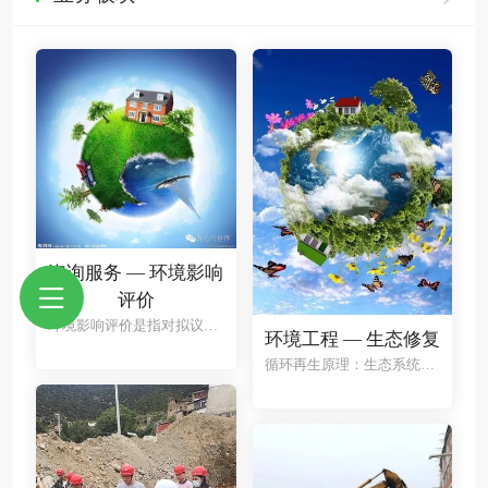
咨询服务 — 环境影响
评价
环境影响评价是指对拟议中的人为活动可能造成的环境影响进行分析论证，并在此基础上提出采取的防治措施和对策。环境影响评价作为一项科学方法和技术手段。任何个人和组织都可应用，为人类开发活动提供指导依据。
环境工程 — 生态修复
循环再生原理：生态系统通过生物成分，一方面利用非生物成分不断地合成新的物质，一方面又把合成物质降解为原来的简单物质，并归还到非生物组分中。如此循环往复，进行着不停顿的新陈代谢作用。这样，生态系统中的物质和能量就进行着循环和再生的过程。生态修复利用环境一植物一微生物复合系统的物理、化学、生物学和生物化学特征对污染物中的水、肥资源加以利用，对可降解污染物进行净化，其主要目标就是使生态系统中的非循环组分成为可循环的过程，使物质的循环 和再生的速度能够得以加大，最终使污染环境得以修复。